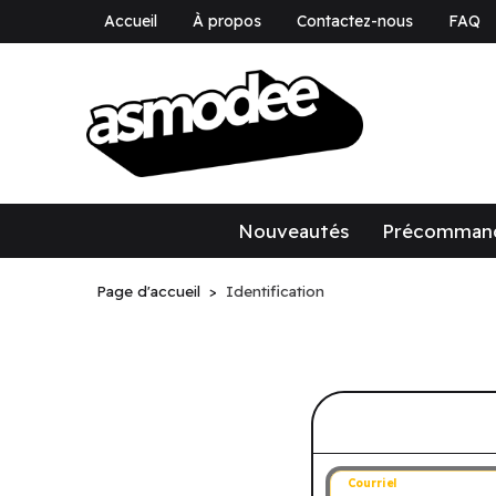
Accueil
À propos
Contactez-nous
FAQ
asmodee Canad
asmodee Canada
Nouveautés
Précomman
Page d'accueil
Identification
Connectez-v
Courriel