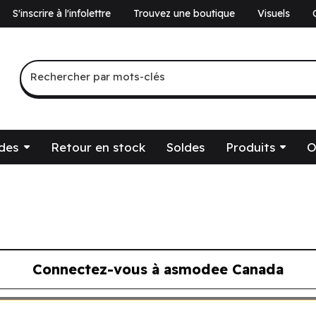
S'inscrire à l'infolettre
Trouvez une boutique
Visuels
a
Recherche par mots-clés
Rechercher par mots-clés
des
Retour en stock
Soldes
Produits
O
Connectez-vous à asmodee Canada
ous à asmodee Canada