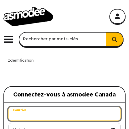
asmodee Canada
asmodee Canada
Recherche par mots-clés
Rechercher par mots-clés
Menu
Identification
Connectez-vous à asmodee Canada
Connectez-vous à asmodee Canada
Courriel