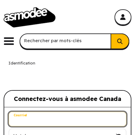
asmodee Canada
asmodee Canada
Recherche par mots-clés
Rechercher par mots-clés
Menu
Identification
Connectez-vous à asmodee Canada
Connectez-vous à asmodee Canada
Courriel