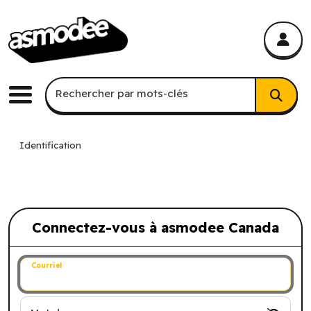
asmodee Canada
asmodee Canada
Recherche par mots-clés
Rechercher par mots-clés
Menu
Identification
Connectez-vous à asmodee Canada
Connectez-vous à asmodee Canada
Courriel