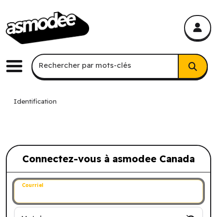
asmodee Canada
asmodee Canada
Recherche par mots-clés
Rechercher par mots-clés
Menu
Identification
Connectez-vous à asmodee Canada
Connectez-vous à asmodee Canada
Courriel