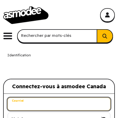
asmodee Canada
asmodee Canada
Recherche par mots-clés
Rechercher par mots-clés
Menu
Identification
Connectez-vous à asmodee Canada
Connectez-vous à asmodee Canada
Courriel