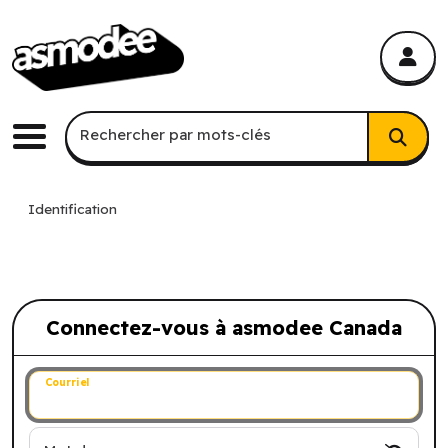
asmodee Canada
asmodee Canada
Recherche par mots-clés
Rechercher par mots-clés
Menu
Identification
Connectez-vous à asmodee Canada
Connectez-vous à asmodee Canada
Courriel