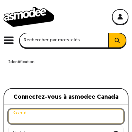
asmodee Canada
asmodee Canada
Recherche par mots-clés
Rechercher par mots-clés
Menu
Identification
Connectez-vous à asmodee Canada
Connectez-vous à asmodee Canada
Courriel