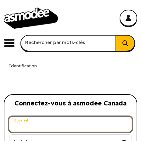
asmodee Canada
asmodee Canada
Recherche par mots-clés
Rechercher par mots-clés
Menu
Identification
Connectez-vous à asmodee Canada
Connectez-vous à asmodee Canada
Courriel