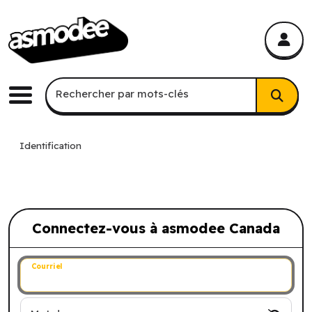
asmodee Canada
asmodee Canada
Recherche par mots-clés
Rechercher par mots-clés
Menu
Identification
Connectez-vous à asmodee Canada
Connectez-vous à asmodee Canada
Courriel