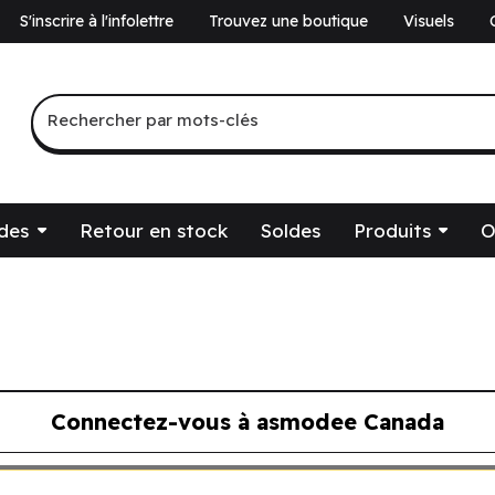
S'inscrire à l'infolettre
Trouvez une boutique
Visuels
a
Recherche par mots-clés
Rechercher par mots-clés
des
Retour en stock
Soldes
Produits
O
Connectez-vous à asmodee Canada
ous à asmodee Canada