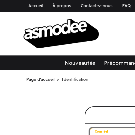
Accueil
À propos
Contactez-nous
FAQ
asmodee Canad
asmodee Canada
Nouveautés
Précomman
Page d'accueil
Identification
Connectez-v
Courriel