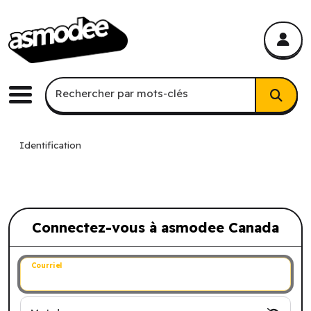
asmodee Canada
asmodee Canada
Recherche par mots-clés
Rechercher par mots-clés
Menu
Identification
Connectez-vous à asmodee Canada
Connectez-vous à asmodee Canada
Courriel