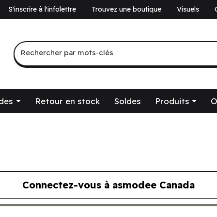
S'inscrire à l'infolettre
Trouvez une boutique
Visuels
a
Recherche par mots-clés
Rechercher par mots-clés
des
Retour en stock
Soldes
Produits
O
Connectez-vous à asmodee Canada
ous à asmodee Canada