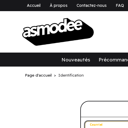
Accueil
À propos
Contactez-nous
FAQ
asmodee Canad
asmodee Canada
Nouveautés
Précomman
Page d'accueil
Identification
Connectez-v
Courriel