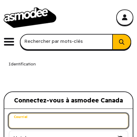
asmodee Canada
asmodee Canada
Recherche par mots-clés
Rechercher par mots-clés
Menu
Identification
Connectez-vous à asmodee Canada
Connectez-vous à asmodee Canada
Courriel