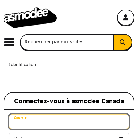
asmodee Canada
asmodee Canada
Recherche par mots-clés
Rechercher par mots-clés
Menu
Identification
Connectez-vous à asmodee Canada
Connectez-vous à asmodee Canada
Courriel