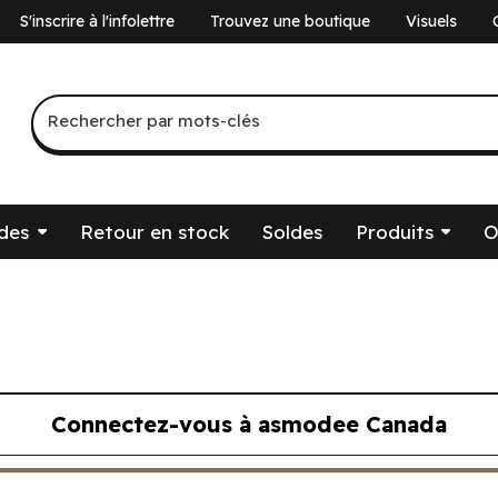
S'inscrire à l'infolettre
Trouvez une boutique
Visuels
a
Recherche par mots-clés
Rechercher par mots-clés
des
Retour en stock
Soldes
Produits
O
Connectez-vous à asmodee Canada
ous à asmodee Canada