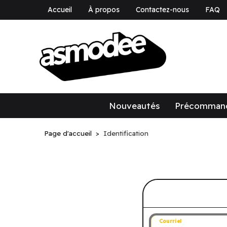
Accueil
À propos
Contactez-nous
FAQ
asmodee Canad
asmodee Canada
Nouveautés
Précomman
Page d'accueil
Identification
Connectez-v
Courriel