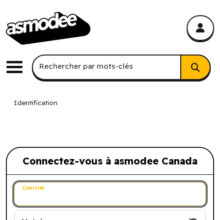
asmodee Canada
asmodee Canada
Recherche par mots-clés
Rechercher par mots-clés
Menu
Identification
Connectez-vous à asmodee Canada
Connectez-vous à asmodee Canada
Courriel