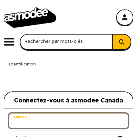
asmodee Canada
asmodee Canada
Recherche par mots-clés
Rechercher par mots-clés
Menu
Identification
Connectez-vous à asmodee Canada
Connectez-vous à asmodee Canada
Courriel