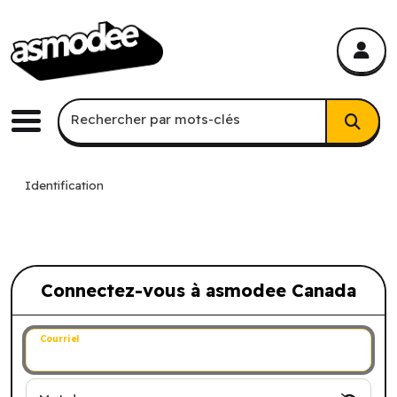
asmodee Canada
asmodee Canada
Recherche par mots-clés
Rechercher par mots-clés
Menu
Identification
Connectez-vous à asmodee Canada
Connectez-vous à asmodee Canada
Courriel