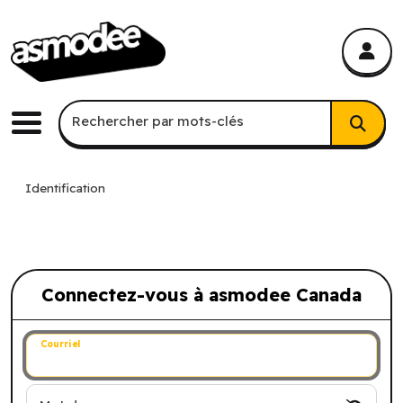
asmodee Canada
asmodee Canada
Recherche par mots-clés
Rechercher par mots-clés
Menu
Identification
Connectez-vous à asmodee Canada
Connectez-vous à asmodee Canada
Courriel