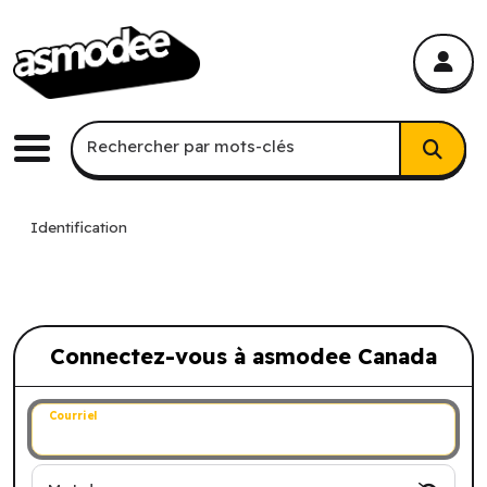
asmodee Canada
asmodee Canada
Recherche par mots-clés
Rechercher par mots-clés
Menu
Identification
Connectez-vous à asmodee Canada
Connectez-vous à asmodee Canada
Courriel