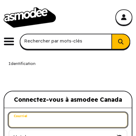
asmodee Canada
asmodee Canada
Recherche par mots-clés
Rechercher par mots-clés
Menu
Identification
Connectez-vous à asmodee Canada
Connectez-vous à asmodee Canada
Courriel