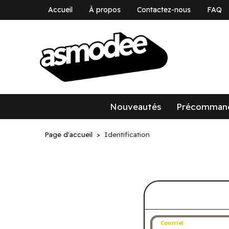
Accueil
À propos
Contactez-nous
FAQ
asmodee Canad
asmodee Canada
Nouveautés
Précomman
Page d'accueil
Identification
Connectez-v
Courriel