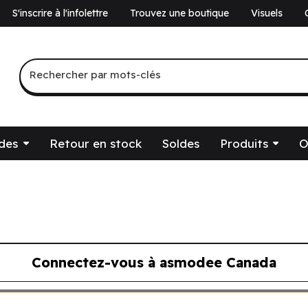
S'inscrire à l'infolettre
Trouvez une boutique
Visuels
a
Recherche par mots-clés
Rechercher par mots-clés
des
Retour en stock
Soldes
Produits
O
Connectez-vous à asmodee Canada
ous à asmodee Canada