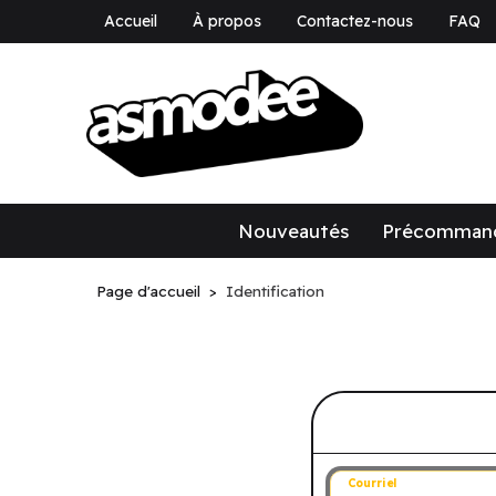
Accueil
À propos
Contactez-nous
FAQ
asmodee Canad
asmodee Canada
Nouveautés
Précomman
Page d'accueil
Identification
Connectez-v
Courriel