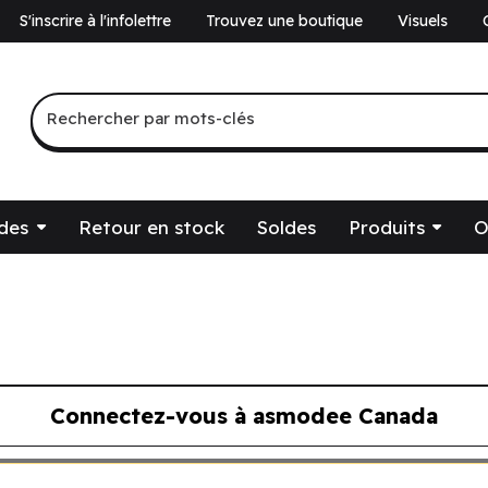
S'inscrire à l'infolettre
Trouvez une boutique
Visuels
a
Recherche par mots-clés
Rechercher par mots-clés
des
Retour en stock
Soldes
Produits
O
Connectez-vous à asmodee Canada
ous à asmodee Canada