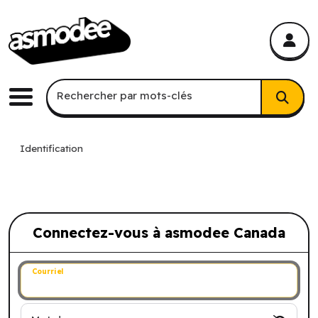
asmodee Canada
asmodee Canada
Recherche par mots-clés
Rechercher par mots-clés
Menu
Identification
Connectez-vous à asmodee Canada
Connectez-vous à asmodee Canada
Courriel