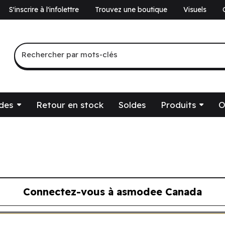
S'inscrire à l'infolettre
Trouvez une boutique
Visuels
a
Recherche par mots-clés
Rechercher par mots-clés
des
Retour en stock
Soldes
Produits
O
Connectez-vous à asmodee Canada
ous à asmodee Canada