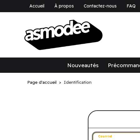
Accueil
À propos
Contactez-nous
FAQ
asmodee Canad
asmodee Canada
Nouveautés
Précomman
Page d'accueil
Identification
Connectez-v
Courriel