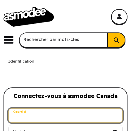
asmodee Canada
asmodee Canada
Recherche par mots-clés
Rechercher par mots-clés
Menu
Identification
Connectez-vous à asmodee Canada
Connectez-vous à asmodee Canada
Courriel