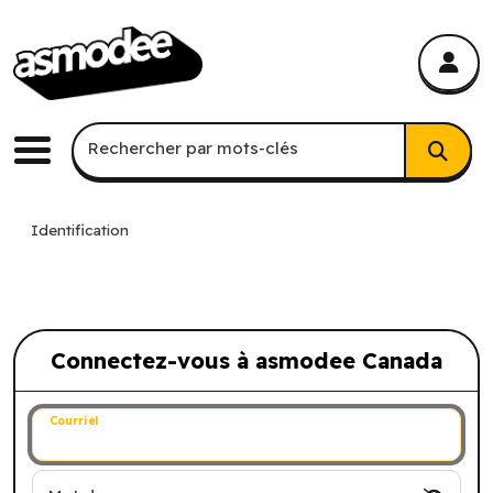
asmodee Canada
asmodee Canada
Recherche par mots-clés
Rechercher par mots-clés
Menu
Identification
Connectez-vous à asmodee Canada
Connectez-vous à asmodee Canada
Courriel