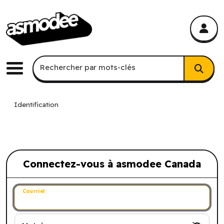
asmodee Canada
asmodee Canada
Recherche par mots-clés
Rechercher par mots-clés
Menu
Identification
Connectez-vous à asmodee Canada
Connectez-vous à asmodee Canada
Courriel