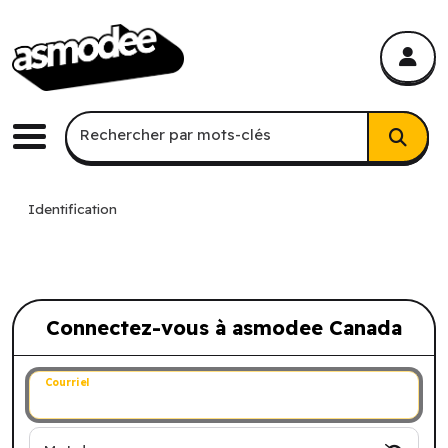
asmodee Canada
asmodee Canada
Recherche par mots-clés
Rechercher par mots-clés
Menu
Identification
Connectez-vous à asmodee Canada
Connectez-vous à asmodee Canada
Courriel