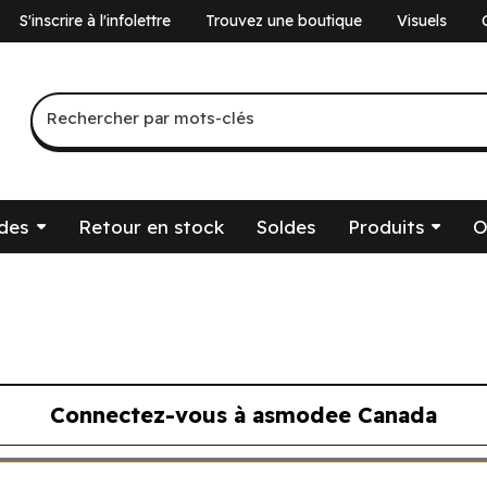
S'inscrire à l'infolettre
Trouvez une boutique
Visuels
a
Recherche par mots-clés
Rechercher par mots-clés
des
Retour en stock
Soldes
Produits
O
Connectez-vous à asmodee Canada
ous à asmodee Canada