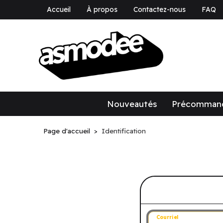
Accueil
À propos
Contactez-nous
FAQ
asmodee Canad
asmodee Canada
Nouveautés
Précomman
Page d'accueil
Identification
Connectez-v
Courriel