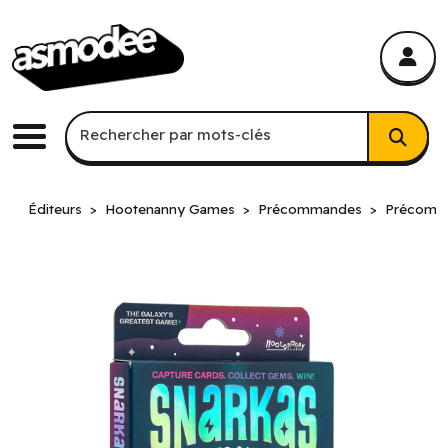
asmodee Canada
asmodee Canada
Recherche par mots-clés
Rechercher par mots-clés
Menu
Éditeurs
Hootenanny Games
Précommandes
Précomm