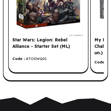
Star Wars: Legion: Rebel
My Hero
Alliance - Starter Set (ML)
Challen
un.) (E
Code :
ATOSWQ01
Code :
J