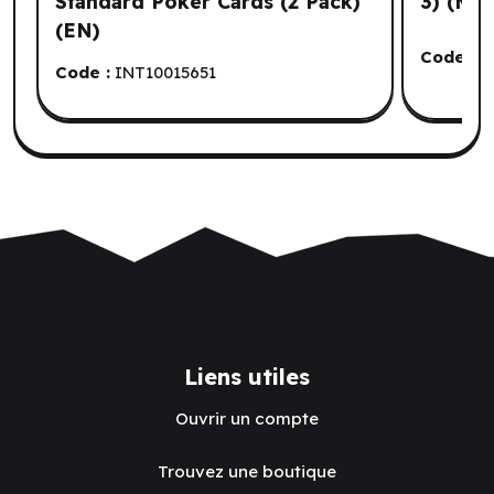
Standard Poker Cards (2 Pack)
3) (ML)
(EN)
Code :
Q
Code :
INT10015651
Liens utiles
Ouvrir un compte
Trouvez une boutique