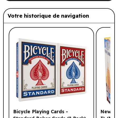
Votre historique de navigation
Liste de produits suggérés: Votre histo
Bicycle Playing Cards -
New Yor