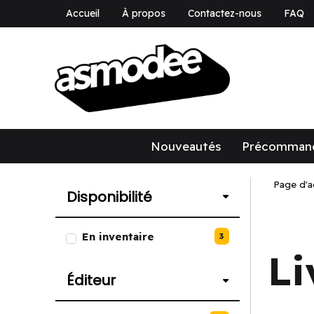
Accueil
À propos
Contactez-nous
FAQ
asmodee Canad
asmodee Canada
Nouveautés
Précomman
Page d'a
Disponibilité
Liste des options de Disponibili
En inventaire
3
Li
Éditeur
Liste des options de Éditeur.