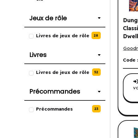
Jeux de rôle
Dung
Class
Liste des options de Jeux de rôl
Livres de jeux de rôle
Dwel
28
Dungeo
the W
Good
Livres
Code 
Liste des options de Livres.
Livres de jeux de rôle
52
vo
Précommandes
Liste des options de Précomma
Précommandes
23