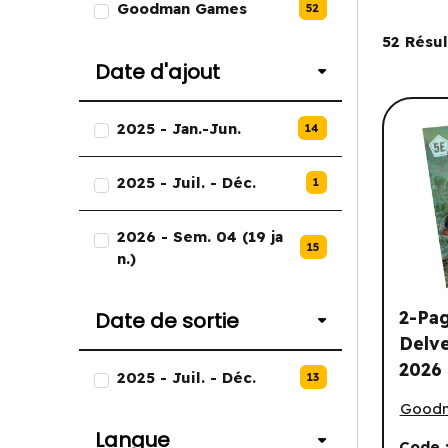
Goodman Games
52
Filtre
52
Résul
Date d'ajout
Liste des options de Date d'ajou
2025 - Jan.-Jun.
14
2025 - Juil. - Déc.
1
2026 - Sem. 04 (19 ja
15
n.)
2-Pa
Date de sortie
Delve
Liste des options de Date de sor
2026
2025 - Juil. - Déc.
13
2-Page
Good
Langue
Code 