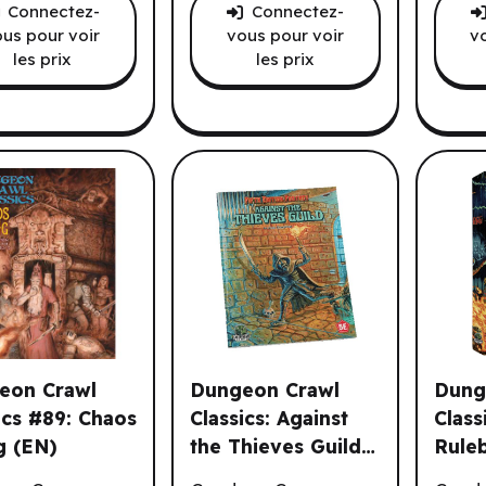
Connectez-
Connectez-
us pour voir
vous pour voir
v
les prix
les prix
eon Crawl
Dungeon Crawl
Dung
ics #89: Chaos
Classics: Against
Class
g (EN)
the Thieves Guild
Ruleb
n Crawl Classics #89: Chaos Rising (EN)
Dungeon Crawl Classics: Against the 
Dungeo
(EN)
Mcau