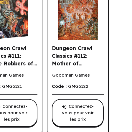
eon Crawl
Dungeon Crawl
ics #111:
Classics #112:
e Robbers of
Mother of
ten Dangers (EN) ^ TBD
n Crawl Classics #111: Grave Robbers of Thracia (EN)
Dungeon Crawl Classics #112: Mother
ia (EN)
Monsters (EN) ^
man Games
Goodman Games
Q3 2026
:
GMG5121
Code :
GMG5122
Connectez-
Connectez-
ous pour voir
vous pour voir
les prix
les prix