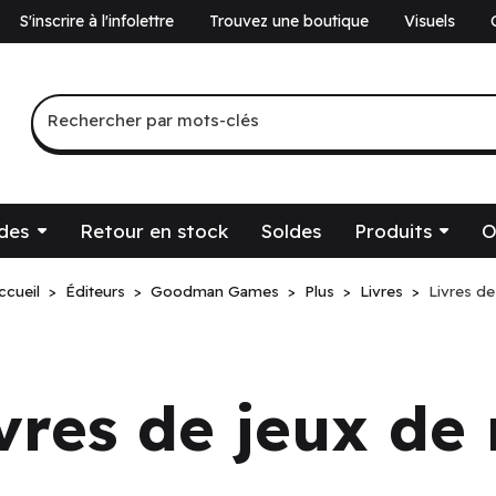
S'inscrire à l'infolettre
Trouvez une boutique
Visuels
a
Recherche par mots-clés
Rechercher par mots-clés
des
Retour en stock
Soldes
Produits
O
ccueil
Éditeurs
Goodman Games
Plus
Livres
Livres de
té.
vres de jeux de 