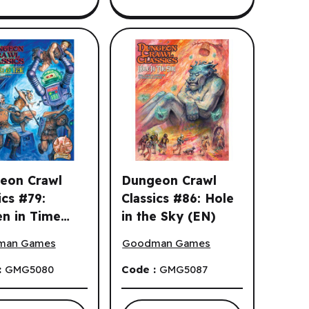
eon Crawl
Dungeon Crawl
ics #79:
Classics #86: Hole
en in Time
in the Sky (EN)
 2026
f The Pit Hardcover (Limited Edition) (EN) ^ Q3 2026
n Crawl Classics #79: Frozen in Time (EN)
Dungeon Crawl Classics #86: Hole in 
man Games
Goodman Games
:
GMG5080
Code :
GMG5087