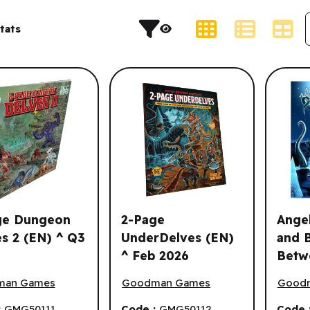
s et résultat de recherche.
Type d'affichage
tats
t.
ge Dungeon
2-Page
Ange
s 2 (EN) ^ Q3
UnderDelves (EN)
and 
tie.
^ Feb 2026
Betw
 Dungeon Delves 2 (EN) ^ Q3 2026
2-Page UnderDelves (EN) ^ Feb 2026
Angels
- Pat
man Games
Goodman Games
Good
Spell
(DCC
:
GMG50111
Code :
GMG50112
Code 