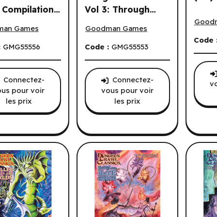
 Compilation
Vol 3: Through
DCC Da
dium of Dungeon Crawls #6: A Compilation of Adventures (
Compendium of Dungeon Crawls Vol 3
dventures
Caves and Forests
Good
man Games
Goodman Games
^ Feb 2026
(EN)
Code 
:
GMG55556
Code :
GMG55553
 joueurs.
Connectez-
Connectez-
v
us pour voir
vous pour voir
les prix
les prix
s dues.