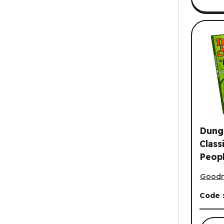
Dung
Class
Peopl
Dungeo
Hard
Good
Q3 2
Code 