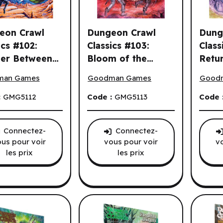
eon Crawl
Dungeon Crawl
Dung
ics #102:
Classics #103:
Class
e.
ler Between
Bloom of the
Retur
n Crawl Classics #102: Dweller Between the Worlds (EN)
Dungeon Crawl Classics #103: Bloom 
Dungeo
orlds (EN)
Blood Garden (EN)
Starl
man Games
Goodman Games
Good
:
GMG5112
Code :
GMG5113
Code 
Connectez-
Connectez-
us pour voir
vous pour voir
v
les prix
les prix
ndes.