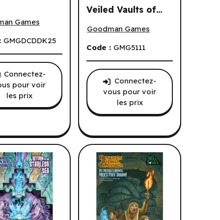
Veiled Vaults of
y 2025 Kit (EN)
EN) ^ Feb 2026
: Through Caves and Forests (EN)
Dungeon Crawl Classics #101: The Vei
the Onyx Q (EN)
man Games
Goodman Games
:
GMGDCDDK25
Code :
GMG5111
Connectez-
Connectez-
ous pour voir
vous pour voir
les prix
les prix