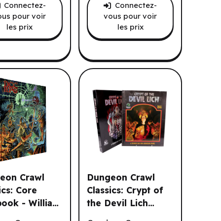
Connectez-
Connectez-
ous pour voir
vous pour voir
les prix
les prix
eon Crawl
Dungeon Crawl
ics: Core
Classics: Crypt of
ook - William
the Devil Lich
Thieves Guild (EN)
n Crawl Classics: Core Rulebook - William Mcausland Cover 
Dungeon Crawl Classics: Crypt of the 
sland Cover
(Sanjulian Cover)