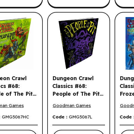
eon Crawl
Dungeon Crawl
Dung
ics #68:
Classics #68:
Class
e of The Pit
People of The Pit
Froz
n Crawl Classics #68: People of The Pit Hardcover (EN) ^ Q3
Dungeon Crawl Classics #68: People o
Dungeo
cover (EN) ^
Hardcover
(EN)
man Games
Goodman Games
Good
026
(Limited Edition)
(EN) ^ Q3 2026
:
GMG5067HC
Code :
GMG5067L
Code 