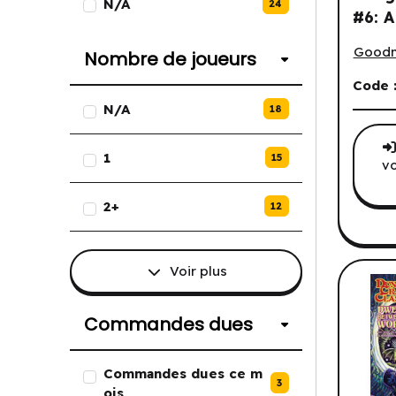
N/A
24
#6: A
Compen
of A
Good
Nombre de joueurs
(EN) 
Code 
Liste des options de Nombre de
N/A
18
1
15
vo
2+
12
Voir plus
Commandes dues
Liste des options de Commande
Commandes dues ce m
3
ois