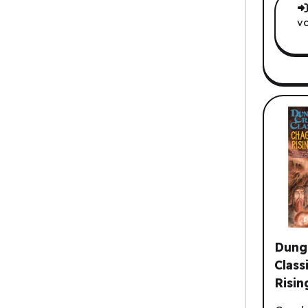
vo
Dung
Class
Risin
Dungeo