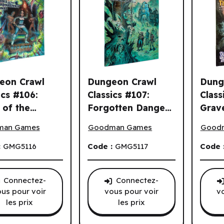
eon Crawl
Dungeon Crawl
Dung
ics #106:
Classics #107:
Class
s of the
Forgotten Dangers
Grav
n Crawl Classics #106: Trials of the Trapmaster's Tomb (EN)
Dungeon Crawl Classics #107: Forgot
Dungeo
master's Tomb
(EN) ^ TBD
Thrac
man Games
Goodman Games
Good
:
GMG5116
Code :
GMG5117
Code 
Connectez-
Connectez-
us pour voir
vous pour voir
v
les prix
les prix