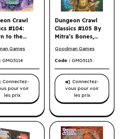
eon Crawl
Dungeon Crawl
ics #104:
Classics #105 By
n to the
Mitra’s Bones,
of the Blood Garden (EN)
n Crawl Classics #104: Return to the Starless Sea (EN)
Dungeon Crawl Classics #105 By Mitr
ess Sea (EN)
Meet Thy Doom!
man Games
Goodman Games
(EN)
:
GMG5114
Code :
GMG5115
Connectez-
Connectez-
ous pour voir
vous pour voir
les prix
les prix