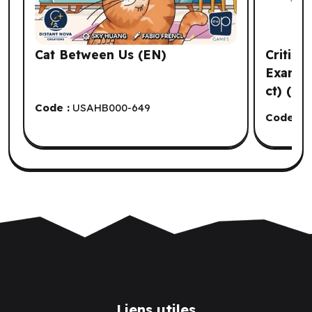
Cat Between Us (EN)
Critica
Exandri
ct) (EN
Code :
USAHB000-649
Code :
J
Liens utiles