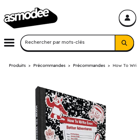
asmodee Canada
asmodee Canada
Recherche par mots-clés
Rechercher par mots-clés
Menu
Produits
Précommandes
Précommandes
How To Write