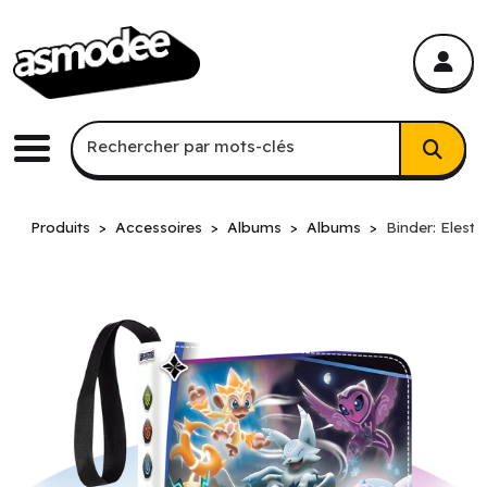
asmodee Canada
asmodee Canada
Recherche par mots-clés
Rechercher par mots-clés
Menu
Produits
Accessoires
Albums
Albums
Binder: Elestra