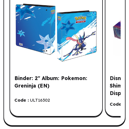
Binder: 2" Album: Pokemon:
Disney
Greninja (EN)
Shimme
Display
Code :
ULT16302
Code :
R