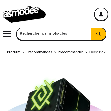
asmodee Canada
asmodee Canada
Recherche par mots-clés
Rechercher par mots-clés
Menu
Produits
Précommandes
Précommandes
Deck Box: Ele