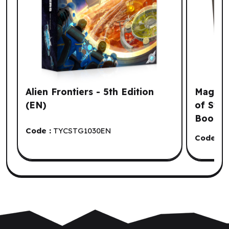
Alien Frontiers - 5th Edition
Magic: 
(EN)
of Stri
Booster
Code :
TYCSTG1030EN
Code :
W