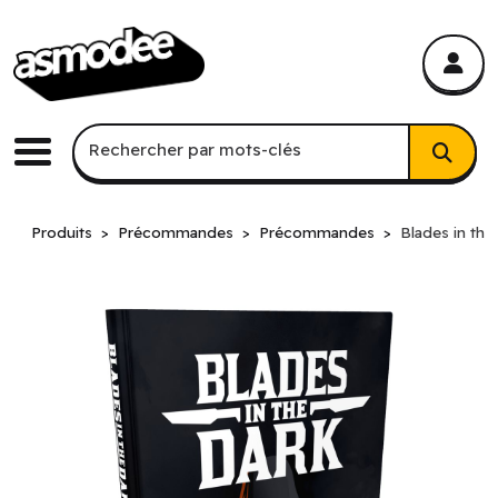
asmodee Canada
asmodee Canada
Recherche par mots-clés
Rechercher par mots-clés
Menu
Produits
Précommandes
Précommandes
Blades in the