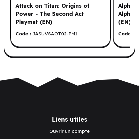
Attack on Titan: Origins of
Alpha C
Power - The Second Act
Alphas 
Playmat (EN)
(EN)
Code :
JASUVSAOT02-PM1
Code :
R
Liens utiles
Ouvrir un compte