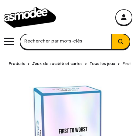
asmodee Canada
asmodee Canada
Recherche par mots-clés
Rechercher par mots-clés
Menu
Produits
Jeux de société et cartes
Tous les jeux
First 