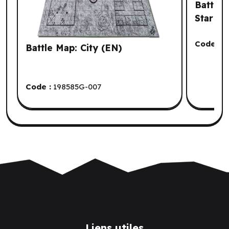
BattleT
Star (E
Code :
C
Battle Map: City (EN)
Code :
198585G-007
Liens utiles