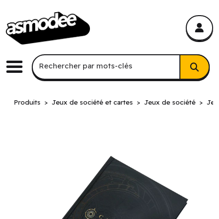
asmodee Canada
asmodee Canada
Recherche par mots-clés
Rechercher par mots-clés
Menu
Produits
Jeux de société et cartes
Jeux de société
Jeu