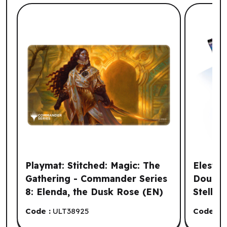
Liste de produits suggérés: Votre histo
Playmat: Stitched: Magic: The
Elestra
Gathering - Commander Series
Double 
8: Elenda, the Dusk Rose (EN)
Stellar
Code :
ULT38925
Code :
E