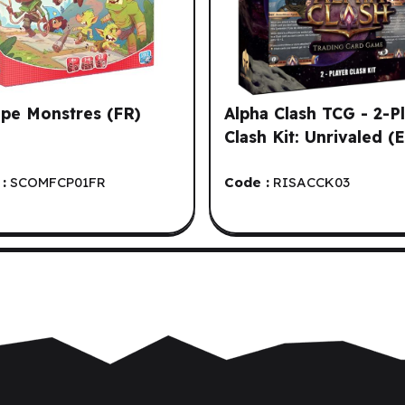
ape Monstres (FR)
Alpha Clash TCG - 2-P
Clash Kit: Unrivaled (
:
SCOMFCP01FR
Code :
RISACCK03