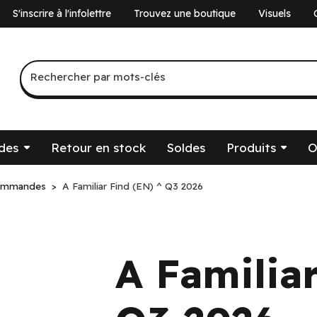
S'inscrire à l'infolettre
Trouvez une boutique
Visuels
a
Recherche par mots-clés
Rechercher par mots-clés
des
Retour en stock
Soldes
Produits
O
ommandes
A Familiar Find (EN) ^ Q3 2026
A Familia