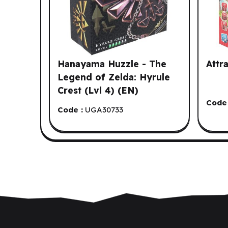
Hanayama Huzzle - The
Attr
Legend of Zelda: Hyrule
Crest (Lvl 4) (EN)
Code 
Code :
UGA30733