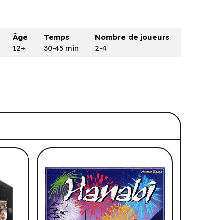
Âge
Temps
Nombre de joueurs
12+
30-45 min
2-4