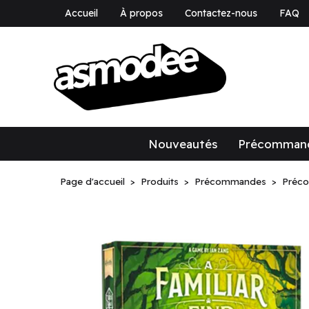
Accueil
À propos
Contactez-nous
FAQ
asmodee Canad
asmodee Canada
Nouveautés
Précomman
Page d'accueil
Produits
Précommandes
Préc