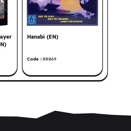
layer
Hanabi (EN)
EN)
Code :
RR869