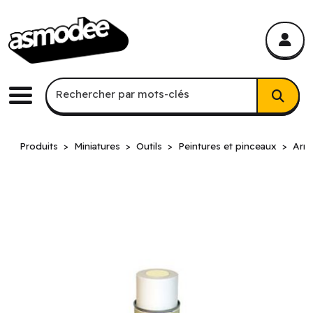
asmodee Canada
asmodee Canada
Recherche par mots-clés
Rechercher par mots-clés
Menu
Produits
Miniatures
Outils
Peintures et pinceaux
Army