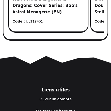
Dragons: Cover Series: Boo's
Double 
Astral Menagerie (EN)
Stellar
Code :
ULT19431
Code :
E
Liens utiles
Ouvrir un compte
Trouvez une boutique