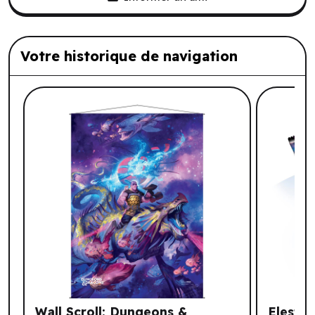
Votre historique de navigation
Liste de produits suggérés: Votre histo
Wall Scroll: Dungeons &
Elestra