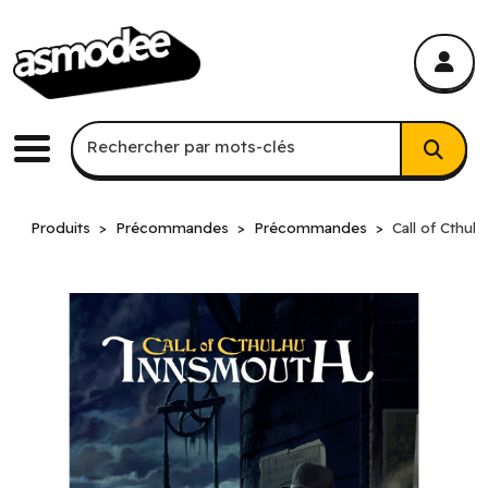
asmodee Canada
asmodee Canada
Recherche par mots-clés
Rechercher par mots-clés
Menu
Produits
Précommandes
Précommandes
Call of Cthul