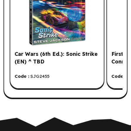
Car Wars (6th Ed.): Sonic Strike
First t
(EN) ^ TBD
Connec
Code :
SJG2455
Code :
D