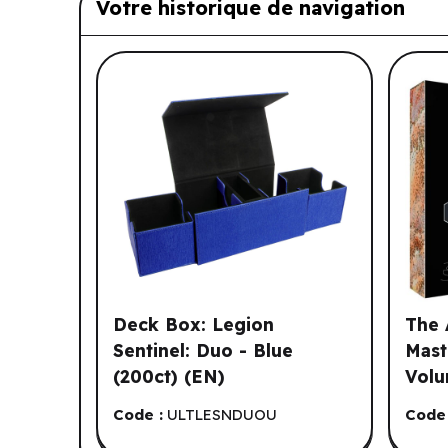
Votre historique de navigation
Liste de produits suggérés: Vo
Deck Box: Legion
The 
Sentinel: Duo - Blue
Mast
(200ct) (EN)
Volu
Code :
ULTLESNDUOU
Code 