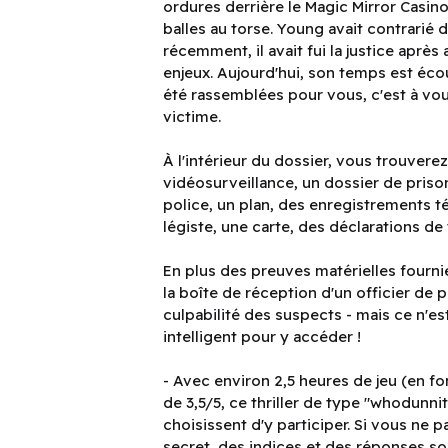
ordures derrière le Magic Mirror Casin
balles au torse. Young avait contrari
récemment, il avait fui la justice après
enjeux. Aujourd'hui, son temps est écoul
été rassemblées pour vous, c'est à vous
victime.
À l'intérieur du dossier, vous trouvere
vidéosurveillance, un dossier de prison
police, un plan, des enregistrements t
légiste, une carte, des déclarations de
En plus des preuves matérielles fournie
la boîte de réception d'un officier de 
culpabilité des suspects - mais ce n'es
intelligent pour y accéder !
- Avec environ 2,5 heures de jeu (en fo
de 3,5/5, ce thriller de type "whodunni
choisissent d'y participer. Si vous ne p
secret, des indices et des réponses so