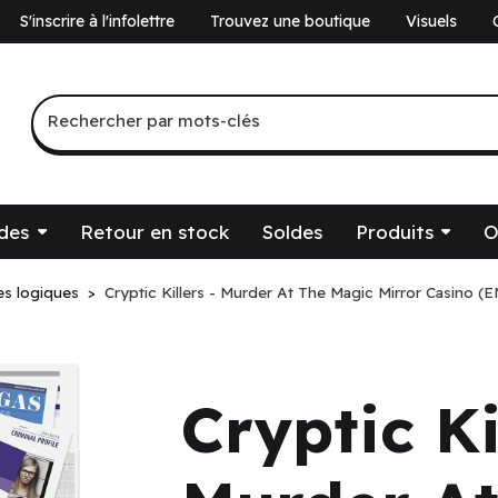
S'inscrire à l'infolettre
Trouvez une boutique
Visuels
a
Recherche par mots-clés
Rechercher par mots-clés
des
Retour en stock
Soldes
Produits
O
es logiques
Cryptic Killers - Murder At The Magic Mirror Casino (E
Cryptic Ki