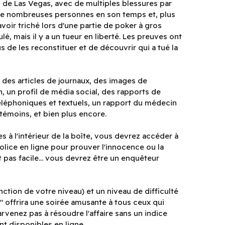
o de Las Vegas, avec de multiples blessures par
é de nombreuses personnes en son temps et, plus
 avoir triché lors d'une partie de poker à gros
é, mais il y a un tueur en liberté. Les preuves ont
 de les reconstituer et de découvrir qui a tué la
z des articles de journaux, des images de
, un profil de média social, des rapports de
éléphoniques et textuels, un rapport du médecin
 témoins, et bien plus encore.
s à l'intérieur de la boîte, vous devrez accéder à
police en ligne pour prouver l'innocence ou la
t pas facile... vous devrez être un enquêteur
nction de votre niveau) et un niveau de difficulté
t" offrira une soirée amusante à tous ceux qui
arvenez pas à résoudre l'affaire sans un indice
nt disponibles en ligne.