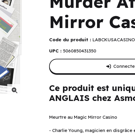
Murder At
Mirror Ca
Code du produit :
LABCKUSACASINO
UPC :
5060850431350
Connectez
Ce produit est uniq
ANGLAIS chez Asmo
 (EN)
Meurtre au Magic Mirror Casino
- Charlie Young, magicien en disgrâce 