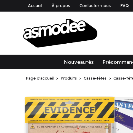
Accueil
À propos
Contactez-nous
FAQ
asmodee Canad
asmodee Canada
Nouveautés
Précomman
Page d'accueil
Produits
Casse-têtes
Casse-têt