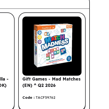
lla -
Gift Games - Mad Matches
OK)
(EN) ^ Q2 2026
Code :
TACF59762