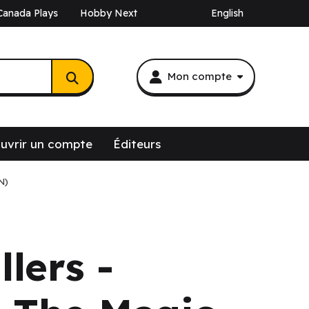
Canada Plays
Hobby Next
English
Mon compte
uvrir un compte
Éditeurs
N)
llers -