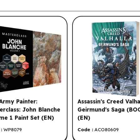
tre historique de navigation.
Army Painter:
Assassin's Creed Valha
erclass: John Blanche
Geirmund's Saga (BO
me 1 Paint Set (EN)
(EN)
:
WP8079
Code :
ACO80609