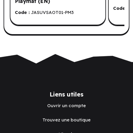
Playmat (EN)
Code :
D
Code :
JASUVSAOT01-PM3
Liens utiles
Ouvrir un compte
Trouvez une boutique