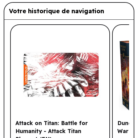
Votre historique de navigation
Liste de produits suggérés: Votre histo
Attack on Titan: Battle for
Dune - 
Humanity - Attack Titan
War (E