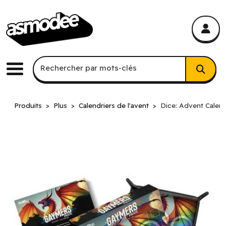
asmodee Canada
asmodee Canada
Recherche par mots-clés
Rechercher par mots-clés
Menu
Produits
Plus
Calendriers de l'avent
Dice: Advent Calend