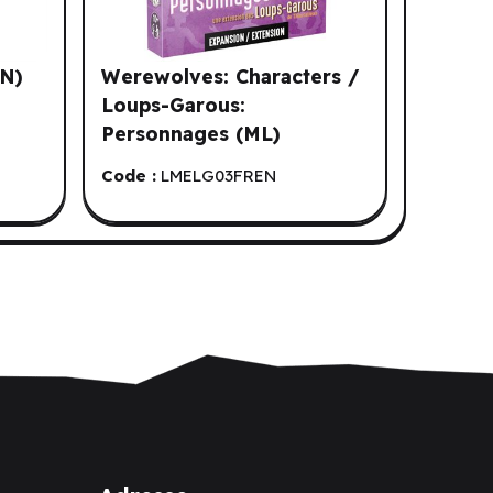
EN)
Werewolves: Characters /
Loups-Garous:
Personnages (ML)
Code :
LMELG03FREN