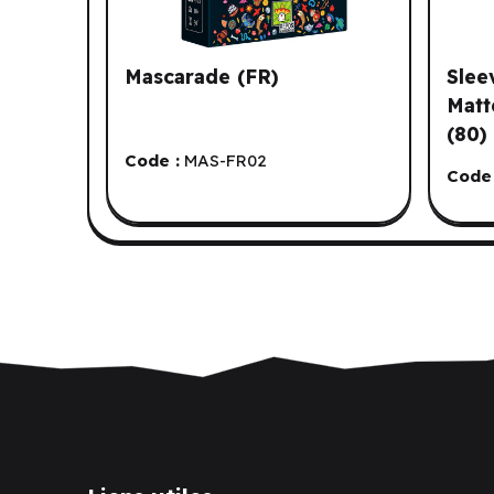
Mascarade (FR)
Slee
Matt
(80)
Code :
MAS-FR02
Code 