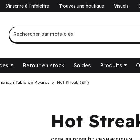
S'inscrire à l'infolettre
Trouvez une boutique
Visuels
a
Recherche par mots-clés
Rechercher par mots-clés
des
Retour en stock
Soldes
Produits
O
erican Tabletop Awards
Hot Streak (EN)
Hot Strea
Code du produit :
CMYHSK0101EN