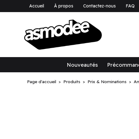
Accueil
À propos
Contactez-nous
FAQ
asmodee Canad
asmodee Canada
Nouveautés
Précomman
Page d'accueil
Produits
Prix & Nominations
Am