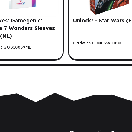
ves: Gamegenic:
Unlock! - Star Wars (
e 7 Wonders Sleeves
 (ML)
Code :
SCUNLSW01EN
:
GGS10059ML