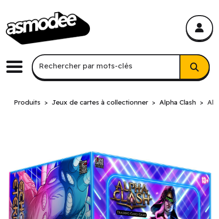
asmodee Canada
asmodee Canada
Recherche par mots-clés
Rechercher par mots-clés
Menu
Produits
Jeux de cartes à collectionner
Alpha Clash
Alp