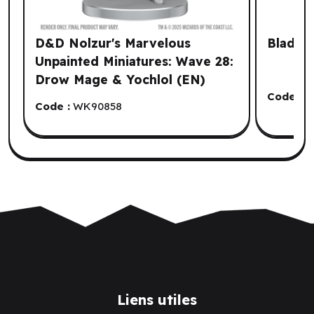
D&D Nolzur's Marvelous
Blades 
Unpainted Miniatures: Wave 28:
Drow Mage & Yochlol (EN)
Code :
E
Code :
WK90858
Liens utiles