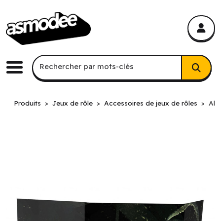
asmodee Canada
asmodee Canada
Recherche par mots-clés
Rechercher par mots-clés
Menu
Produits
Jeux de rôle
Accessoires de jeux de rôles
Ali