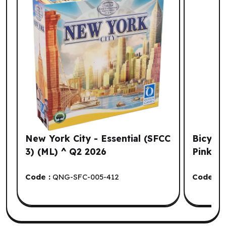
New York City - Essential (SFCC
Bicycle
3) (ML) ^ Q2 2026
Pink (
Code :
QNG-SFC-005-412
Code :
I