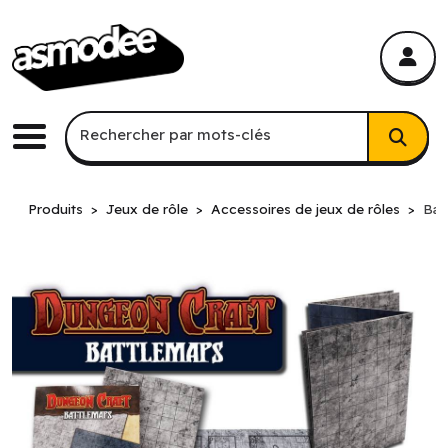
asmodee Canada
asmodee Canada
Recherche par mots-clés
Rechercher par mots-clés
Menu
Produits
Jeux de rôle
Accessoires de jeux de rôles
Bat