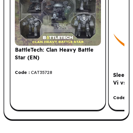
BattleTech: Clan Heavy Battle
Star (EN)
Code :
CAT35728
Sleeves
Vi vs J
Code :
J